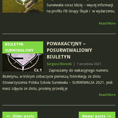
Surwiwalia coraz bliżej – więcej informacji
na profilu FB Grupy Śląsk i w wydarzeniu.
Read More
POWAKACYJNY –
BIULETYN
POSURWIWALIOWY
SURWIWALOWY
BIULETYN
Sergiusz Borecki
|
1 września 2021
Zapraszamy do wakacyjnego numeru
Biuletynu, w którym zobaczycie pierwszą fotorelację ze zlotu
Stowarzyszenia Polska Szkoła Surwiwalu – SURWIWALIA 2021. Jeśli
masz zdjęcia ze zlotu, prosimy prześlij je
Read More
POSTS
Older posts
Newer posts