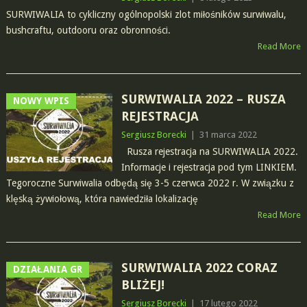
SURWIWALIA to cykliczny ogólnopolski zlot miłośników surwiwalu,
bushcraftu, outdooru oraz obronności.
Read More
SURWIWALIA 2022 – RUSZA
NOWY WPIS
REJESTRACJA
Sergiusz Borecki
|
31 marca 2022
Rusza rejestracja na SURWIWALIA 2022.
Informacje i rejestracja pod tym LINKIEM.
Tegoroczne Surwiwalia odbędą się 3-5 czerwca 2022 r. W związku z
klęską żywiołową, która nawiedziła lokalizację
Read More
SURWIWALIA 2022 CORAZ
DZIAŁANIA GR
BLIŻEJ!
Sergiusz Borecki
|
17 lutego 2022