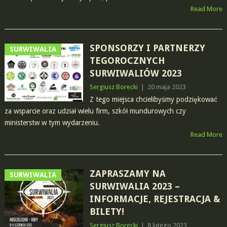
Read More
SPONSORZY I PARTNERZY
SURWIWALIA
TEGOROCZNYCH
SURWIWALIÓW 2023
Sergiusz Borecki
|
20 maja 2023
Z tego miejsca chcielibyśmy podziękować
za wsparcie oraz udział wielu firm, szkół mundurowych czy
ministerstw w tym wydarzeniu.
Read More
ZAPRASZAMY NA
SURWIWALIA
SURWIWALIA 2023 –
INFORMACJE, REJESTRACJA &
BILETY!
Sergiusz Borecki
|
8 lutego 2023