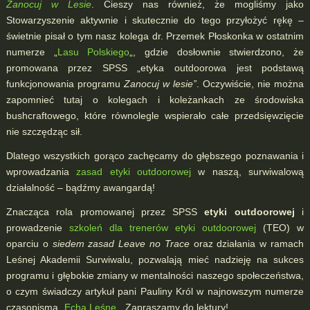
Zanocuj w Lesie
. Cieszy nas również, że mogliśmy jako
Stowarzyszenie aktywnie i skutecznie do tego przyłożyć rękę –
świetnie pisał o tym nasz kolega dr. Przemek Płoskonka w ostatnim
numerze „
Lasu Polskiego
„, gdzie dosłownie stwierdzono, że
promowana przez SPSS „etyka outdoorowa jest podstawą
funkcjonowania programu
Zanocuj w lesie”
. Oczywiście, nie można
zapomnieć tutaj o kolegach i koleżankach ze środowiska
bushcraftowego, które równolegle wspierało całe przedsięwzięcie
nie szczędząc sił.
Dlatego wszystkich gorąco zachęcamy do głębszego poznawania i
wprowadzania
zasad etyki outdoorowej
w naszą, surwiwalową
działalność – bądźmy awangardą!
Znacząca rola promowanej przez SPSS
etyki outdoorowej
i
prowadzenie
szkoleń dla trenerów etyki outdoorowej
(TEO) w
oparciu o
siedem zasad Leave no Trace
oraz działania w ramach
Leśnej Akademii Surwiwalu, pozwalają mieć nadzieję na sukces
programu i głębokie zmiany w mentalności naszego społeczeństwa,
o czym świadczy artykuł pani Pauliny Król w najnowszym numerze
czasopisma „
Echa Leśne
„. Zapraszamy do lektury!