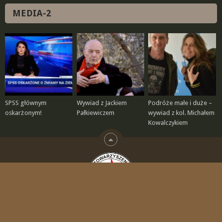
MEDIA-2
SPSS głównym
Wywiad z Jackiem
Podróże małe i duże –
oskarżonym!
Pałkiewiczem
wywiad z kol. Michałem
Kowalczykiem
© 2026
STOWARZYSZENIE POLSKA SZKOŁA SURWIWALU
.