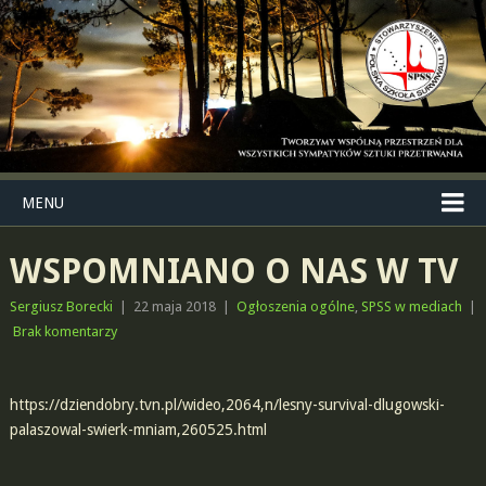
MENU
WSPOMNIANO O NAS W TV
Sergiusz Borecki
|
22 maja 2018
|
Ogłoszenia ogólne
,
SPSS w mediach
|
Brak komentarzy
https://dziendobry.tvn.pl/wideo,2064,n/lesny-survival-dlugowski-
palaszowal-swierk-mniam,260525.html